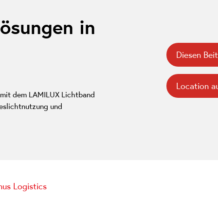
lösungen in
Diesen Beit
Location a
t mit dem LAMILUX Lichtband
geslichtnutzung und
us Logistics