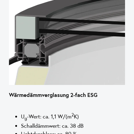
Wärmedämmverglasung 2-fach ESG
2
U
-Wert: ca. 1,1 W/(m
K)
g
Schalldämmwert: ca. 38 dB
Lichtdurchlass: ca. 80 %