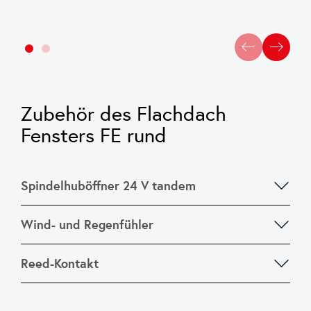
Zubehör des Flachdach
Fensters FE rund
Spindelhuböffner 24 V tandem
Wind- und Regenfühler
Reed-Kontakt
Zum automatischen Schließen des Oberlichts bei
Wind und Regen – für Einzel- sowie
Gruppenbetätigungen
Ein im Rahmenprofil integrierter Magnetschalter