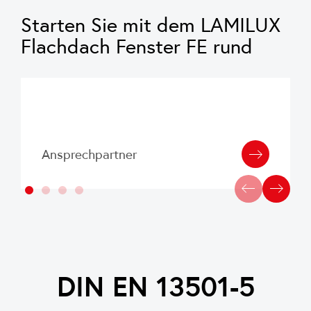
erkennt die Öffnungsposition des Dachfensters
Starten Sie mit dem LAMILUX
und ermöglicht einen berührungslosen
Flachdach Fenster FE rund
Schaltvorgang – ideal zur Anbindung an eine
Alarmanlage.
Ansprechpartner
DIN EN 13501-5