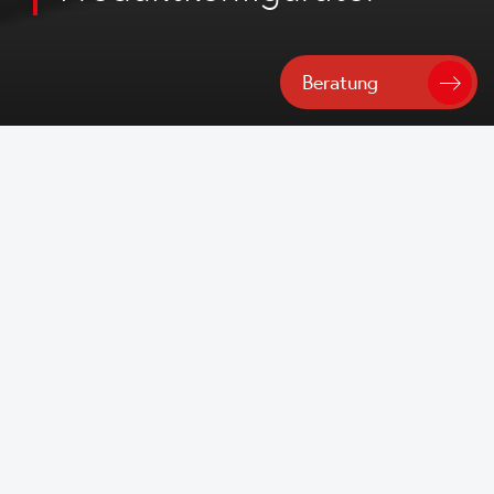
Beratung
Startseite
/
Planung
/
Produktkonfigurator
LAMILUX Produktkonfigurator
– Tageslichtsysteme digital
planen
Der LAMILUX Produktkonfigurator
unterstützt Sie dabei,