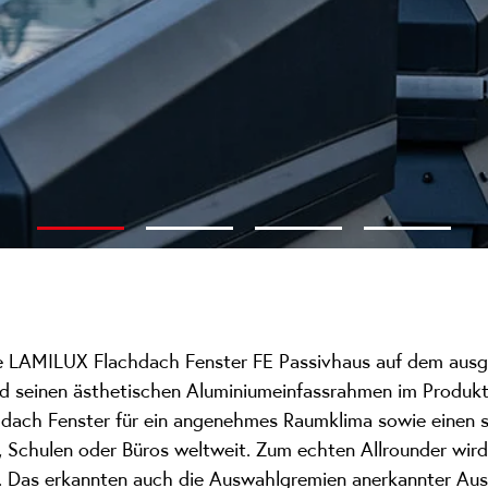
1
2
3
4
ue LAMILUX Flachdach Fenster FE Passivhaus auf dem aus
d seinen ästhetischen Aluminiumeinfassrahmen im Produktp
dach Fenster für ein angenehmes Raumklima sowie einen ste
r, Schulen oder Büros weltweit. Zum echten Allrounder wi
. Das erkannten auch die Auswahlgremien anerkannter Au