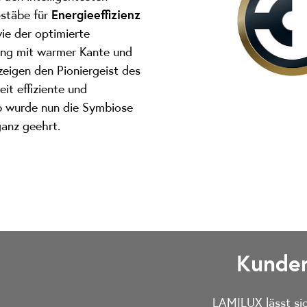
ßstäbe für
Energieeffizienz
ie der optimierte
ung mit warmer Kante und
zeigen den Pioniergeist des
it effiziente und
b wurde nun die Symbiose
ganz geehrt.
Kunden
LAMILUX lässt sic