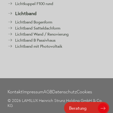
Lichtkuppel F100 rund
Lichtband
Lichtband Bogenform
Lichtband Satteldachform
Lichtband Wand / Renovierung
Lichtband B Passivhaus
Lichtband mit Photovoltaik
Kontakt
Impressum
AGB
Datenschutz
Cookies
© 2026 LAMILUX Heinrich Strunz Holding GmbH & Co.
KG
Beratung