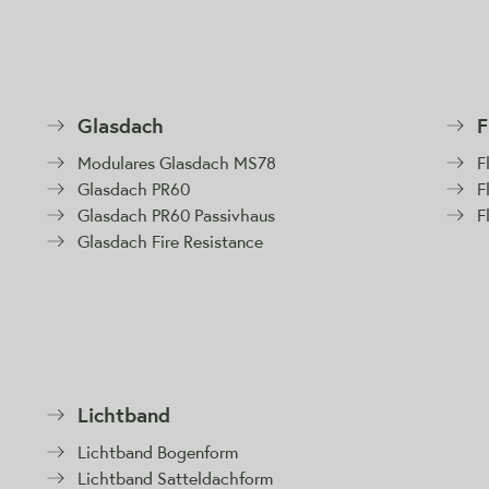
Glasdach
F
Modulares Glasdach MS78
F
Glasdach PR60
F
Glasdach PR60 Passivhaus
F
Glasdach Fire Resistance
Lichtband
Lichtband Bogenform
Lichtband Satteldachform