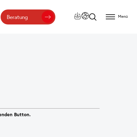
Beratung
Menü
henden Button.