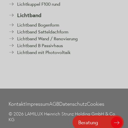
Lichtkuppel F100 rund
Lichtband
Lichtband Bogenform
Lichtband Satteldachform
Lichtband Wand / Renovierung
Lichtband B Passivhaus
Lichtband mit Photovoltaik
Kontakt
Impressum
AGB
Datenschutz
Cookies
© 2026 LAMILUX Heinrich Strunz Holding GmbH & Co.
KG
Beratung