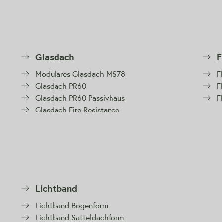
Glasdach
F
Modulares Glasdach MS78
F
Glasdach PR60
F
Glasdach PR60 Passivhaus
F
Glasdach Fire Resistance
Lichtband
Lichtband Bogenform
Lichtband Satteldachform