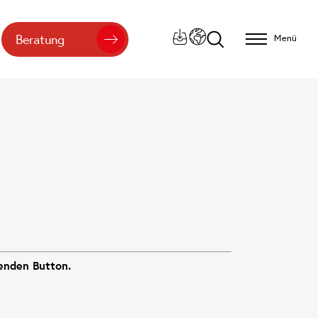
Beratung
Menü
henden Button.