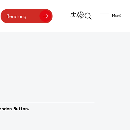
Beratung
Menü
henden Button.