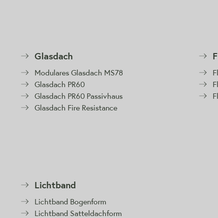
Glasdach
F
Modulares Glasdach MS78
F
Glasdach PR60
F
Glasdach PR60 Passivhaus
F
Glasdach Fire Resistance
Lichtband
Lichtband Bogenform
Lichtband Satteldachform