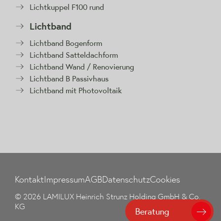
Lichtkuppel F100 rund
Lichtband
Lichtband Bogenform
Lichtband Satteldachform
Lichtband Wand / Renovierung
Lichtband B Passivhaus
Lichtband mit Photovoltaik
Kontakt
Impressum
AGB
Datenschutz
Cookies
© 2026 LAMILUX Heinrich Strunz Holding GmbH & Co.
KG
Beratung