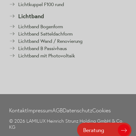
Lichtkuppel F100 rund
Lichtband
Lichtband Bogenform
Lichtband Satteldachform
Lichtband Wand / Renovierung
Lichtband B Passivhaus
Lichtband mit Photovoltaik
Kontakt
Impressum
AGB
Datenschutz
Cookies
© 2026 LAMILUX Heinrich Strunz Holding GmbH & Co.
KG
Beratung